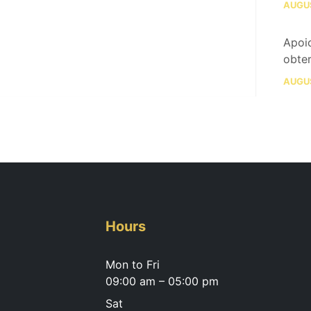
AUGUS
Apoio
obter
AUGUS
Hours
Mon to Fri
09:00 am – 05:00 pm
Sat