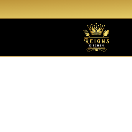
Skip
to
content
tc-check-
https://tes