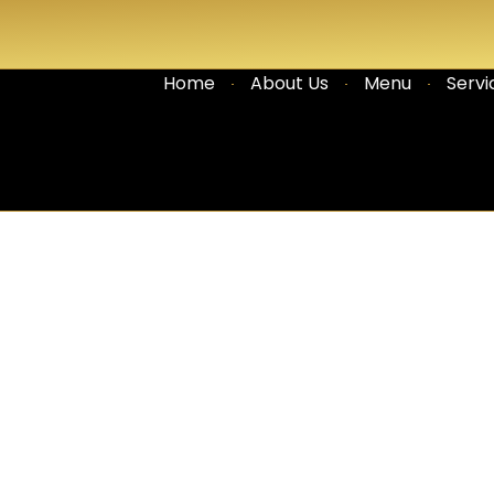
Home
About Us
Menu
Servi
tdomen.com