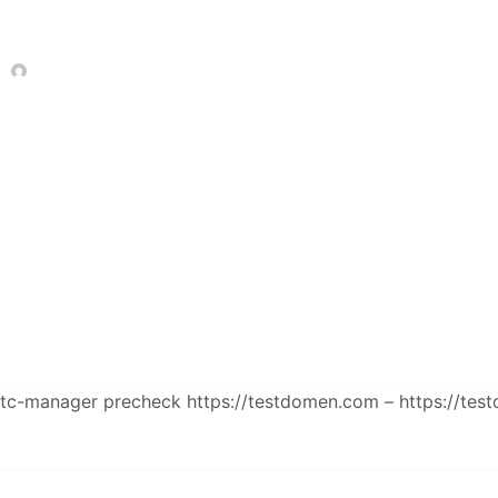
admin
June 12, 2026
tc-manager precheck https://testdomen.com – https://te