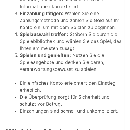
Informationen korrekt sind.
Einzahlung tätigen:
Wählen Sie eine
Zahlungsmethode und zahlen Sie Geld auf Ihr
Konto ein, um mit dem Spielen zu beginnen.
Spielauswahl treffen:
Stöbern Sie durch die
Spielebibliothek und wählen Sie das Spiel, das
Ihnen am meisten zusagt.
Spielen und genießen:
Nutzen Sie die
Spieleangebote und denken Sie daran,
verantwortungsbewusst zu spielen.
Ein einfaches Konto erleichtert den Einstieg
erheblich.
Die Überprüfung sorgt für Sicherheit und
schützt vor Betrug.
Einzahlungen sind schnell und unkompliziert.