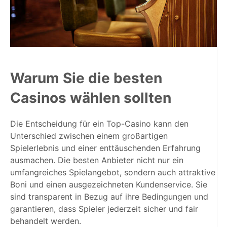
Warum Sie die besten
Casinos wählen sollten
Die Entscheidung für ein Top-Casino kann den
Unterschied zwischen einem großartigen
Spielerlebnis und einer enttäuschenden Erfahrung
ausmachen. Die besten Anbieter nicht nur ein
umfangreiches Spielangebot, sondern auch attraktive
Boni und einen ausgezeichneten Kundenservice. Sie
sind transparent in Bezug auf ihre Bedingungen und
garantieren, dass Spieler jederzeit sicher und fair
behandelt werden.