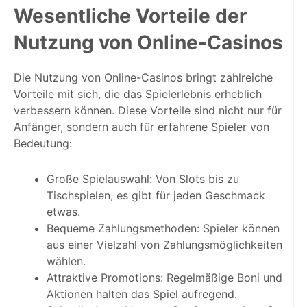
Wesentliche Vorteile der
Nutzung von Online-Casinos
Die Nutzung von Online-Casinos bringt zahlreiche
Vorteile mit sich, die das Spielerlebnis erheblich
verbessern können. Diese Vorteile sind nicht nur für
Anfänger, sondern auch für erfahrene Spieler von
Bedeutung:
Große Spielauswahl: Von Slots bis zu
Tischspielen, es gibt für jeden Geschmack
etwas.
Bequeme Zahlungsmethoden: Spieler können
aus einer Vielzahl von Zahlungsmöglichkeiten
wählen.
Attraktive Promotions: Regelmäßige Boni und
Aktionen halten das Spiel aufregend.