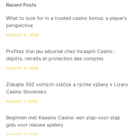
Recent Posts
What to look for in a trusted casino bonus: a player’s
perspective
AUGUST 9, 2026
Profitez d’un jeu sécurisé chez Incaspin Casino :
dépôts, retraits et protection des comptes
AUGUST 9, 2026
Získajte 350 voľných otáčok a rýchle výbery v Lizaro
Casino Slovensko
AUGUST 7, 2026
Beginnen met Kaasino Casino: een stap-voor-stap
gids voor nieuwe spelers
AUGUST 7, 2026