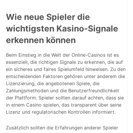
Wie neue Spieler die
wichtigsten Kasino-Signale
erkennen können
Beim Einstieg in die Welt der Online-Casinos ist es
essenziell, die richtigen Signale zu erkennen, die auf
ein sicheres und faires Spielumfeld hinweisen. Zu den
entscheidenden Faktoren gehören unter anderem die
Lizenzierung, die angebotenen Spiele, die
Zahlungsmethoden und die Benutzerfreundlichkeit
der Plattform. Spieler sollten darauf achten, dass sie
in einem Casino spielen, das transparent über seine
Lizenz und regulatorischen Kontrollen informiert.
Zusätzlich sollten die Erfahrungen anderer Spieler