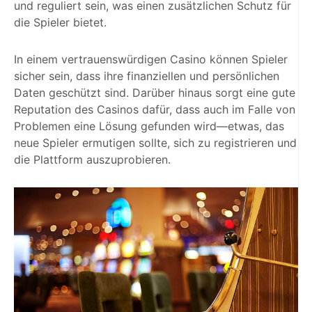
und reguliert sein, was einen zusätzlichen Schutz für
die Spieler bietet.
In einem vertrauenswürdigen Casino können Spieler
sicher sein, dass ihre finanziellen und persönlichen
Daten geschützt sind. Darüber hinaus sorgt eine gute
Reputation des Casinos dafür, dass auch im Falle von
Problemen eine Lösung gefunden wird—etwas, das
neue Spieler ermutigen sollte, sich zu registrieren und
die Plattform auszuprobieren.