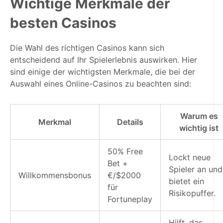
Wichtige Merkmale der
besten Casinos
Die Wahl des richtigen Casinos kann sich
entscheidend auf Ihr Spielerlebnis auswirken. Hier
sind einige der wichtigsten Merkmale, die bei der
Auswahl eines Online-Casinos zu beachten sind:
Warum es
Merkmal
Details
wichtig ist
50% Free
Lockt neue
Bet +
Spieler an und
Willkommensbonus
€/$2000
bietet ein
für
Risikopuffer.
Fortuneplay
Hilft, das