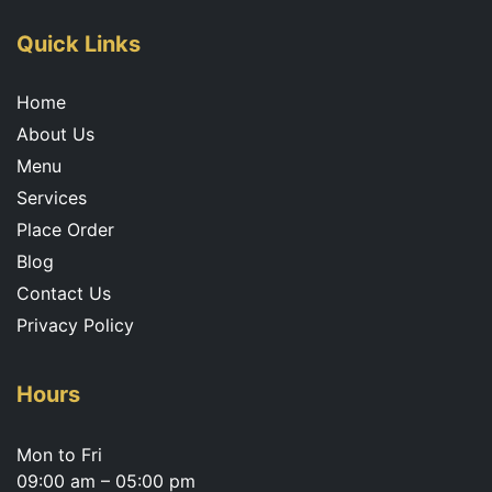
t
a
g
Quick Links
r
a
m
Home
About Us
Menu
Services
Place Order
Blog
Contact Us
Privacy Policy
Hours
Mon to Fri
09:00 am – 05:00 pm