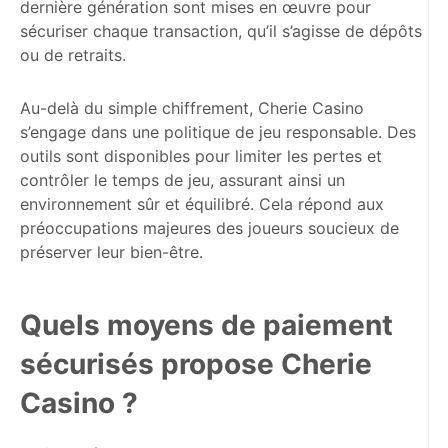
dernière génération sont mises en œuvre pour
sécuriser chaque transaction, qu’il s’agisse de dépôts
ou de retraits.
Au-delà du simple chiffrement, Cherie Casino
s’engage dans une politique de jeu responsable. Des
outils sont disponibles pour limiter les pertes et
contrôler le temps de jeu, assurant ainsi un
environnement sûr et équilibré. Cela répond aux
préoccupations majeures des joueurs soucieux de
préserver leur bien-être.
Quels moyens de paiement
sécurisés propose Cherie
Casino ?