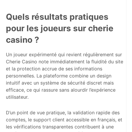
Quels résultats pratiques
pour les joueurs sur cherie
casino ?
Un joueur expérimenté qui revient régulièrement sur
Cherie Casino note immédiatement la fluidité du site
et la protection accrue de ses informations
personnelles. La plateforme combine un design
intuitif avec un système de sécurité discret mais
efficace, ce qui rassure sans alourdir l’expérience
utilisateur.
D’un point de vue pratique, la validation rapide des
comptes, le support client accessible en français, et
les vérifications transparentes contribuent à une