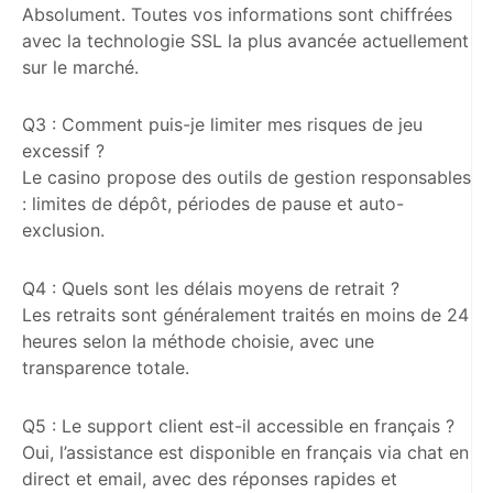
Absolument. Toutes vos informations sont chiffrées
avec la technologie SSL la plus avancée actuellement
sur le marché.
Q3 : Comment puis-je limiter mes risques de jeu
excessif ?
Le casino propose des outils de gestion responsables
: limites de dépôt, périodes de pause et auto-
exclusion.
Q4 : Quels sont les délais moyens de retrait ?
Les retraits sont généralement traités en moins de 24
heures selon la méthode choisie, avec une
transparence totale.
Q5 : Le support client est-il accessible en français ?
Oui, l’assistance est disponible en français via chat en
direct et email, avec des réponses rapides et