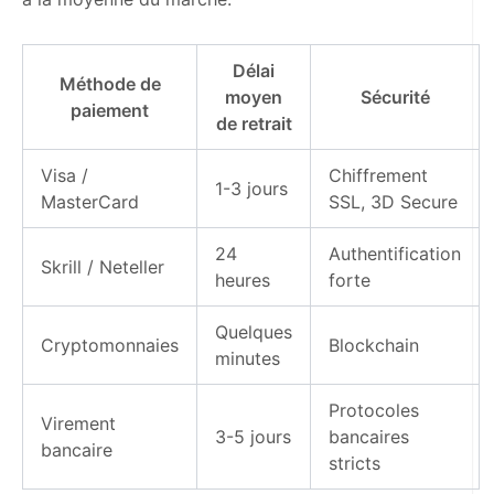
Délai
Méthode de
moyen
Sécurité
paiement
de retrait
Visa /
Chiffrement
1-3 jours
MasterCard
SSL, 3D Secure
24
Authentification
Skrill / Neteller
heures
forte
Quelques
Cryptomonnaies
Blockchain
minutes
Protocoles
Virement
3-5 jours
bancaires
bancaire
stricts