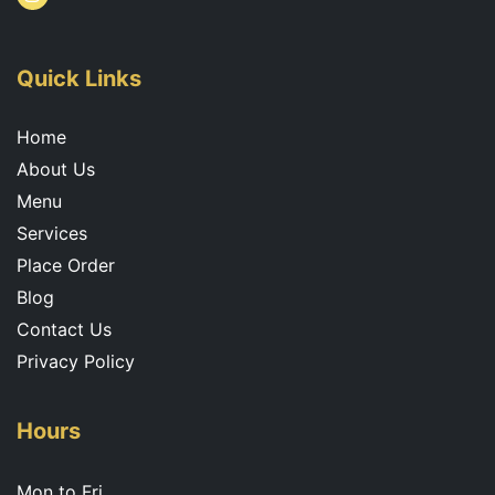
n
s
t
a
g
Quick Links
r
a
m
Home
About Us
Menu
Services
Place Order
Blog
Contact Us
Privacy Policy
Hours
Mon to Fri