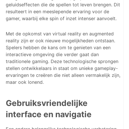
geluidseffecten die de spellen tot leven brengen. Dit
resulteert in een meeslepende ervaring voor de
gamer, waarbij elke spin of inzet intenser aanvoelt.
Met de opkomst van virtual reality en augmented
reality zijn er ook nieuwe mogelijkheden ontstaan.
Spelers hebben de kans om te genieten van een
interactieve omgeving die verder gaat dan
traditionele gaming. Deze technologische sprongen
stellen ontwikkelaars in staat om unieke gameplay-
ervaringen te creëren die niet alleen vermakelijk zijn,
maar ook lonend.
Gebruiksvriendelijke
interface en navigatie
Een andere belangrijke technologische verbetering