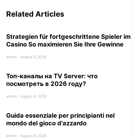
Related Articles
Strategien für fortgeschrittene Spieler im
Casino So maximieren Sie Ihre Gewinne
admin
August 5, 2026
Топ-каналы на TV Server: что
посмотреть в 2026 году?
admin
August 4, 2026
Guida essenziale per principianti nel
mondo del gioco d'azzardo
admin
August 4, 2026