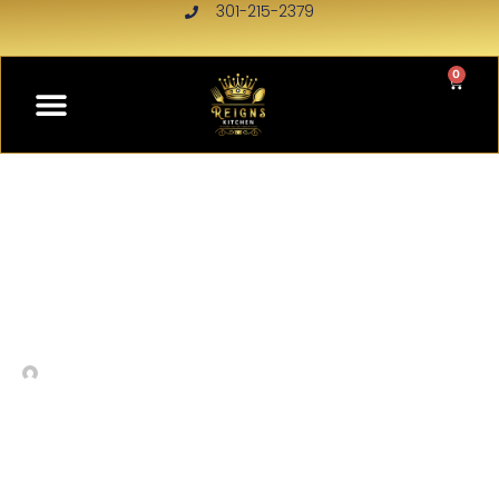
Skip
301-215-2379
to
content
0
Menu
CART
De impact van
technologie op Nine
Casino gamerervaring
admin
December 23, 2025
No Comments