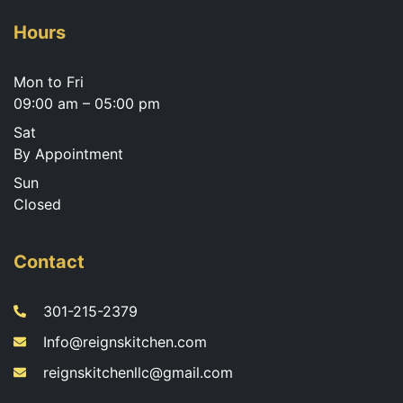
Hours
Mon to Fri
09:00 am – 05:00 pm
Sat
By Appointment
Sun
Closed
Contact
301-215-2379
Info@reignskitchen.com
reignskitchenllc@gmail.com