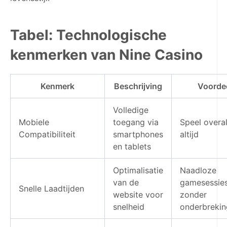
Tabel: Technologische
kenmerken van Nine Casino
Kenmerk
Beschrijving
Voorde
Volledige
Mobiele
toegang via
Speel overa
Compatibiliteit
smartphones
altijd
en tablets
Optimalisatie
Naadloze
van de
gamesessie
Snelle Laadtijden
website voor
zonder
snelheid
onderbreki