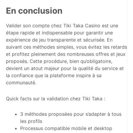
En conclusion
Valider son compte chez Tiki Taka Casino est une
étape rapide et indispensable pour garantir une
expérience de jeu transparente et sécurisée. En
suivant ces méthodes simples, vous évitez les retards
et profitez pleinement des nombreuses offres et jeux
proposés. Cette procédure, bien qu’obligatoire,
devient un atout majeur pour la qualité du service et
la confiance que la plateforme inspire à sa
communauté.
Quick facts sur la validation chez Tiki Taka :
3 méthodes proposées pour s’adapter à tous
les profils
Processus compatible mobile et desktop