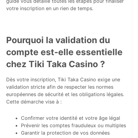
guide vous détaille toutes les étapes pour finaliser
votre inscription en un rien de temps.
Pourquoi la validation du
compte est-elle essentielle
chez Tiki Taka Casino ?
Dès votre inscription, Tiki Taka Casino exige une
validation stricte afin de respecter les normes
européennes de sécurité et les obligations légales.
Cette démarche vise à :
Confirmer votre identité et votre âge légal
Prévenir les comptes frauduleux ou multiples
Garantir la protection de vos données