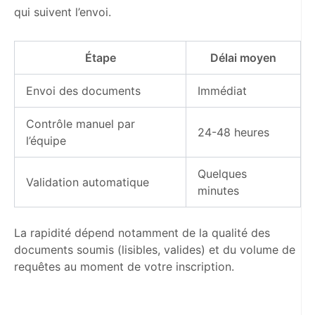
qui suivent l’envoi.
Étape
Délai moyen
Envoi des documents
Immédiat
Contrôle manuel par
24-48 heures
l’équipe
Quelques
Validation automatique
minutes
La rapidité dépend notamment de la qualité des
documents soumis (lisibles, valides) et du volume de
requêtes au moment de votre inscription.