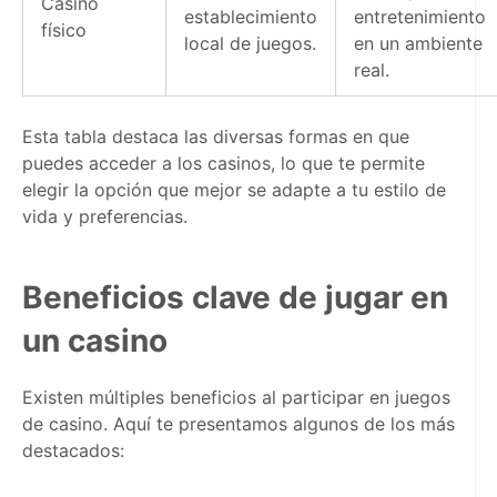
Casino
establecimiento
entretenimiento
físico
local de juegos.
en un ambiente
real.
Esta tabla destaca las diversas formas en que
puedes acceder a los casinos, lo que te permite
elegir la opción que mejor se adapte a tu estilo de
vida y preferencias.
Beneficios clave de jugar en
un casino
Existen múltiples beneficios al participar en juegos
de casino. Aquí te presentamos algunos de los más
destacados: