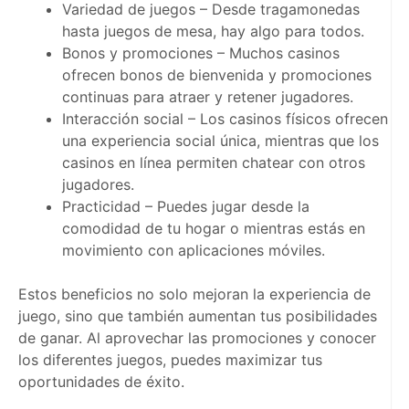
Variedad de juegos – Desde tragamonedas
hasta juegos de mesa, hay algo para todos.
Bonos y promociones – Muchos casinos
ofrecen bonos de bienvenida y promociones
continuas para atraer y retener jugadores.
Interacción social – Los casinos físicos ofrecen
una experiencia social única, mientras que los
casinos en línea permiten chatear con otros
jugadores.
Practicidad – Puedes jugar desde la
comodidad de tu hogar o mientras estás en
movimiento con aplicaciones móviles.
Estos beneficios no solo mejoran la experiencia de
juego, sino que también aumentan tus posibilidades
de ganar. Al aprovechar las promociones y conocer
los diferentes juegos, puedes maximizar tus
oportunidades de éxito.