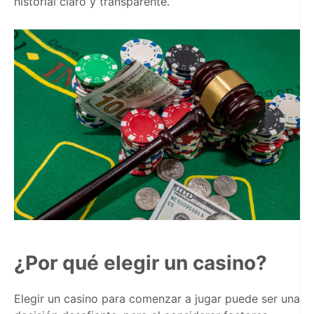
historial claro y transparente.
¿Por qué elegir un casino?
Elegir un casino para comenzar a jugar puede ser una