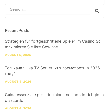
SEAR
Search
Recent Posts
Strategien für fortgeschrittene Spieler im Casino So
maximieren Sie Ihre Gewinne
AUGUST 5, 2026
Топ-каналы на TV Server: что посмотреть в 2026
году?
AUGUST 4, 2026
Guida essenziale per principianti nel mondo del gioco
d'azzardo
AUGUST 4, 2026