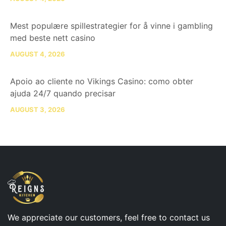
Mest populære spillestrategier for å vinne i gambling
med beste nett casino
AUGUST 4, 2026
Apoio ao cliente no Vikings Casino: como obter
ajuda 24/7 quando precisar
AUGUST 3, 2026
We appreciate our customers, feel free to contact us