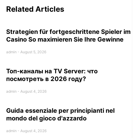
Related Articles
Strategien für fortgeschrittene Spieler im
Casino So maximieren Sie Ihre Gewinne
admin
August 5, 2026
Топ-каналы на TV Server: что
посмотреть в 2026 году?
admin
August 4, 2026
Guida essenziale per principianti nel
mondo del gioco d'azzardo
admin
August 4, 2026