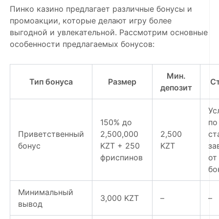
Пинко казино предлагает различные бонусы и
промоакции, которые делают игру более
выгодной и увлекательной. Рассмотрим основные
особенности предлагаемых бонусов:
Мин.
Тип бонуса
Размер
С
депозит
Ус
150% до
по
Приветственный
2,500,000
2,500
ст
бонус
KZT + 250
KZT
за
фриспинов
от
бо
Минимальный
3,000 KZT
–
–
вывод