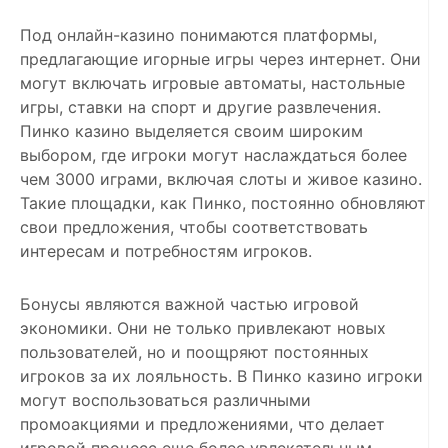
Под онлайн-казино понимаются платформы,
предлагающие игорные игры через интернет. Они
могут включать игровые автоматы, настольные
игры, ставки на спорт и другие развлечения.
Пинко казино выделяется своим широким
выбором, где игроки могут наслаждаться более
чем 3000 играми, включая слоты и живое казино.
Такие площадки, как Пинко, постоянно обновляют
свои предложения, чтобы соответствовать
интересам и потребностям игроков.
Бонусы являются важной частью игровой
экономики. Они не только привлекают новых
пользователей, но и поощряют постоянных
игроков за их лояльность. В Пинко казино игроки
могут воспользоваться различными
промоакциями и предложениями, что делает
игровой процесс еще более увлекательным.