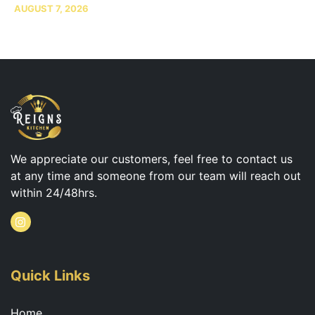
AUGUST 7, 2026
We appreciate our customers, feel free to contact us
at any time and someone from our team will reach out
within 24/48hrs.
I
n
s
t
a
g
Quick Links
r
a
m
Home