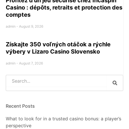
Profitez d’un jeu sécurisé chez Incaspin
Casino : dépôts, retraits et protection des
comptes
admin
August 9, 2026
Získajte 350 voľných otáčok a rýchle
výbery v Lizaro Casino Slovensko
admin
August 7, 2026
SEAR
Search
Recent Posts
What to look for in a trusted casino bonus: a player’s
perspective