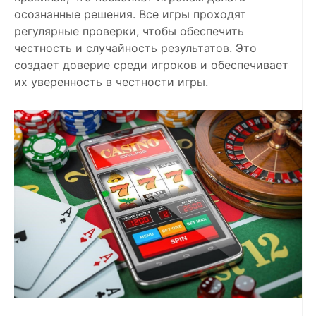
осознанные решения. Все игры проходят
регулярные проверки, чтобы обеспечить
честность и случайность результатов. Это
создает доверие среди игроков и обеспечивает
их уверенность в честности игры.