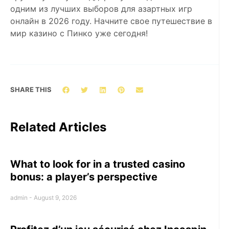
одним из лучших выборов для азартных игр
онлайн в 2026 году. Начните свое путешествие в
мир казино с Пинко уже сегодня!
SHARE THIS
Related Articles
What to look for in a trusted casino
bonus: a player’s perspective
admin
August 9, 2026