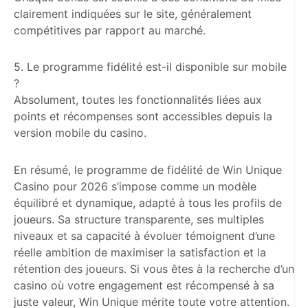
clairement indiquées sur le site, généralement
compétitives par rapport au marché.
5. Le programme fidélité est-il disponible sur mobile
?
Absolument, toutes les fonctionnalités liées aux
points et récompenses sont accessibles depuis la
version mobile du casino.
En résumé, le programme de fidélité de Win Unique
Casino pour 2026 s’impose comme un modèle
équilibré et dynamique, adapté à tous les profils de
joueurs. Sa structure transparente, ses multiples
niveaux et sa capacité à évoluer témoignent d’une
réelle ambition de maximiser la satisfaction et la
rétention des joueurs. Si vous êtes à la recherche d’un
casino où votre engagement est récompensé à sa
juste valeur, Win Unique mérite toute votre attention.