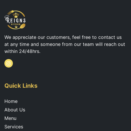
We appreciate our customers, feel free to contact us
at any time and someone from our team will reach out
within 24/48hrs.
I
n
s
t
a
g
Quick Links
r
a
m
Home
About Us
Menu
Services