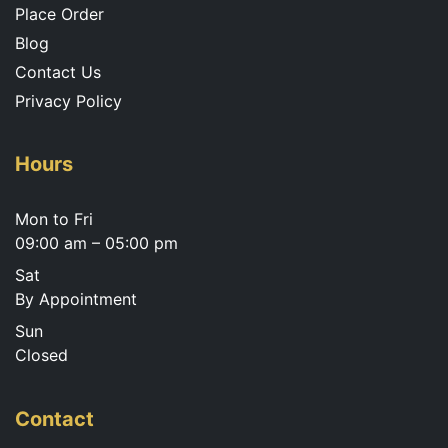
Place Order
Blog
Contact Us
Privacy Policy
Hours
Mon to Fri
09:00 am – 05:00 pm
Sat
By Appointment
Sun
Closed
Contact