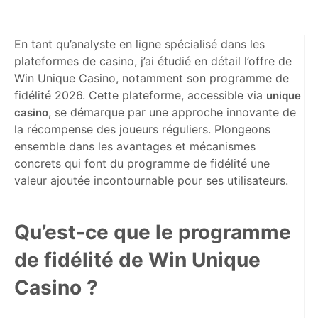
En tant qu’analyste en ligne spécialisé dans les
plateformes de casino, j’ai étudié en détail l’offre de
Win Unique Casino, notamment son programme de
fidélité 2026. Cette plateforme, accessible via
unique
, se démarque par une approche innovante de
casino
la récompense des joueurs réguliers. Plongeons
ensemble dans les avantages et mécanismes
concrets qui font du programme de fidélité une
valeur ajoutée incontournable pour ses utilisateurs.
Qu’est-ce que le programme
de fidélité de Win Unique
Casino ?