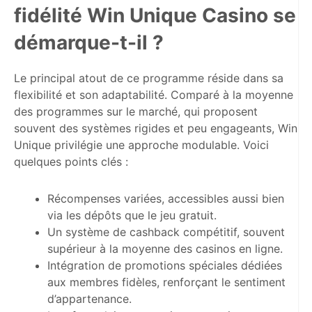
fidélité Win Unique Casino se
démarque-t-il ?
Le principal atout de ce programme réside dans sa
flexibilité et son adaptabilité. Comparé à la moyenne
des programmes sur le marché, qui proposent
souvent des systèmes rigides et peu engageants, Win
Unique privilégie une approche modulable. Voici
quelques points clés :
Récompenses variées, accessibles aussi bien
via les dépôts que le jeu gratuit.
Un système de cashback compétitif, souvent
supérieur à la moyenne des casinos en ligne.
Intégration de promotions spéciales dédiées
aux membres fidèles, renforçant le sentiment
d’appartenance.