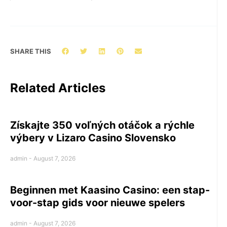
SHARE THIS
Related Articles
Získajte 350 voľných otáčok a rýchle
výbery v Lizaro Casino Slovensko
admin
August 7, 2026
Beginnen met Kaasino Casino: een stap-
voor-stap gids voor nieuwe spelers
admin
August 7, 2026