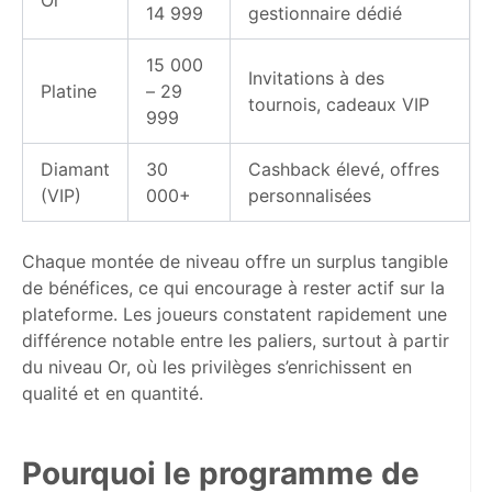
Or
14 999
gestionnaire dédié
15 000
Invitations à des
Platine
– 29
tournois, cadeaux VIP
999
Diamant
30
Cashback élevé, offres
(VIP)
000+
personnalisées
Chaque montée de niveau offre un surplus tangible
de bénéfices, ce qui encourage à rester actif sur la
plateforme. Les joueurs constatent rapidement une
différence notable entre les paliers, surtout à partir
du niveau Or, où les privilèges s’enrichissent en
qualité et en quantité.
Pourquoi le programme de