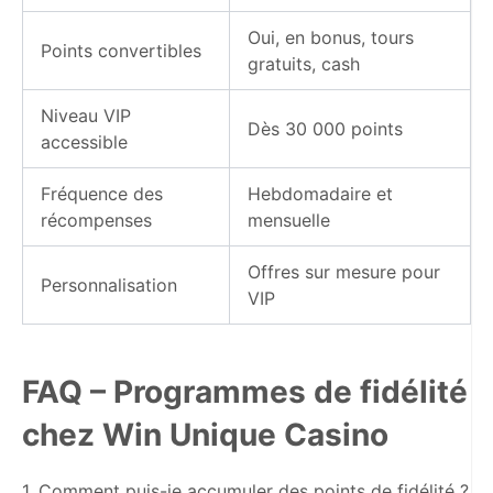
Oui, en bonus, tours
Points convertibles
gratuits, cash
Niveau VIP
Dès 30 000 points
accessible
Fréquence des
Hebdomadaire et
récompenses
mensuelle
Offres sur mesure pour
Personnalisation
VIP
FAQ – Programmes de fidélité
chez Win Unique Casino
1. Comment puis-je accumuler des points de fidélité ?