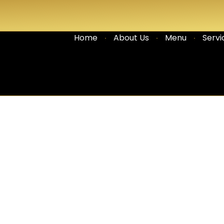
Home
About Us
Menu
Servi
: zijn de bo
kelijk?