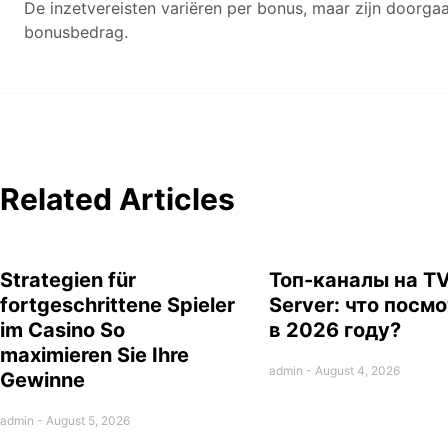
De inzetvereisten variëren per bonus, maar zijn doorga
bonusbedrag.
Related Articles
Strategien für
Топ-каналы на T
fortgeschrittene Spieler
Server: что посм
im Casino So
в 2026 году?
maximieren Sie Ihre
admin
August 4, 2026
Gewinne
admin
August 5, 2026