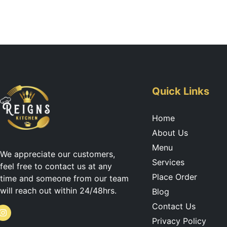
Quick Links
Home
About Us
Menu
We appreciate our customers,
Services
feel free to contact us at any
Place Order
time and someone from our team
will reach out within 24/48hrs.
Blog
Contact Us
I
Privacy Policy
n