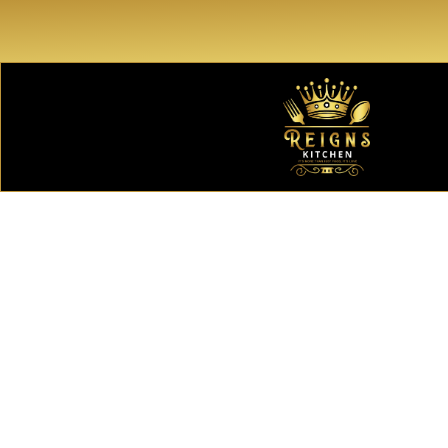
Skip
to
content
Wino Casino
echt aantrek