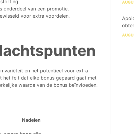
torting.
AUGUS
ls onderdeel van een promotie.
ewisseld voor extra voordelen.
Apoio
obter
AUGUS
dachtspunten
 variëteit en het potentieel voor extra
t het feit dat elke bonus gepaard gaat met
rkelijke waarde van de bonus beïnvloeden.
Nadelen