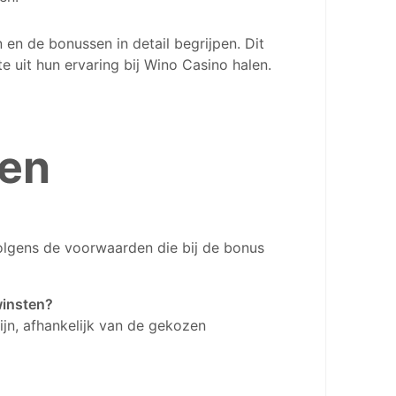
 en de bonussen in detail begrijpen. Dit
e uit hun ervaring bij Wino Casino halen.
gen
volgens de voorwaarden die bij de bonus
insten?
jn, afhankelijk van de gekozen