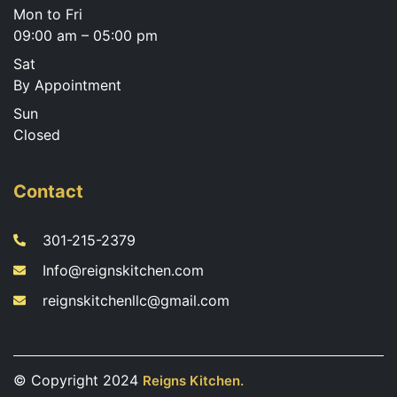
Mon to Fri
09:00 am – 05:00 pm
Sat
By Appointment
Sun
Closed
Contact
301-215-2379
Info@reignskitchen.com
reignskitchenllc@gmail.com
© Copyright 2024
Reigns Kitchen.