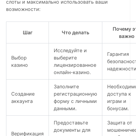
слоты и максимально использовать ваши
возможности:
Почему э
Шаг
Что делать
важно
Исследуйте и
Гарантия
Выбор
выберите
безопаснос
казино
лицензированное
надежности
онлайн-казино.
Заполните
Необходим
Создание
регистрационную
доступа к
аккаунта
форму с личными
играм и
данными.
бонусам.
Предоставьте
Защита от
документы для
мошенниче
Верификация