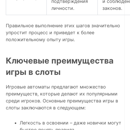
подтверждения
и соблюден
личности.
законов.
Правильное выполнение этих шагов значительно
упростит процесс и приведет к более
положительному опыту игры.
Ключевые преимущества
игры в слоты
Игровые автоматы предлагают множество
преимуществ, которые делают их популярными
среди игроков. Основные преимущества игры в
слоты заключаются в следующем:
Легкость в освоении – даже новички могут
быстро понять правила.