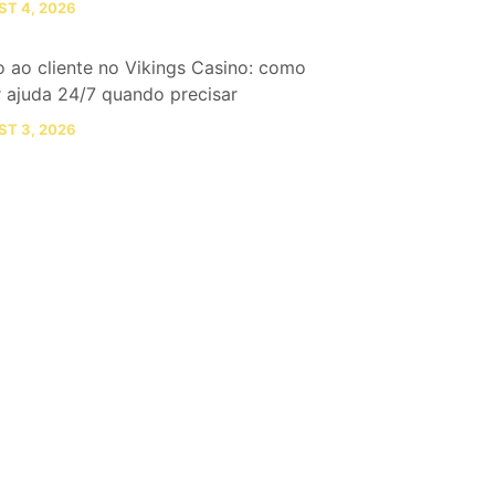
T 4, 2026
 ao cliente no Vikings Casino: como
 ajuda 24/7 quando precisar
T 3, 2026