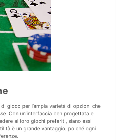
ne
 di gioco per l’ampia varietà di opzioni che
sse. Con un’interfaccia ben progettata e
dere ai loro giochi preferiti, siano essi
atilità è un grande vantaggio, poiché ogni
ferenze.