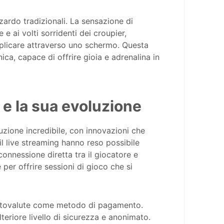
azzardo tradizionali. La sensazione di
e ai volti sorridenti dei croupier,
replicare attraverso uno schermo. Questa
ca, capace di offrire gioia e adrenalina in
 e la sua evoluzione
oluzione incredibile, con innovazioni che
il live streaming hanno reso possibile
onnessione diretta tra il giocatore e
 per offrire sessioni di gioco che si
criptovalute come metodo di pagamento.
teriore livello di sicurezza e anonimato.