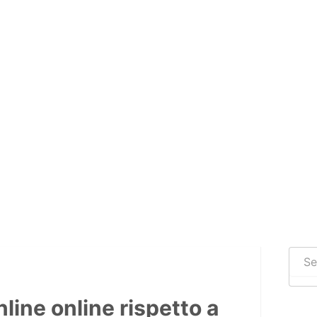
Sea
nline online rispetto a