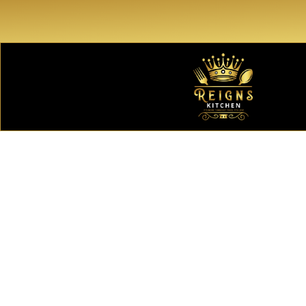
Skip
to
content
Online o off
meglio con B