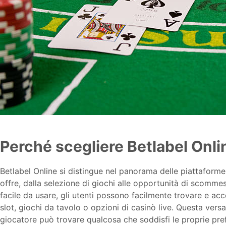
Perché scegliere Betlabel Onli
Betlabel Online si distingue nel panorama delle piattaforme
offre, dalla selezione di giochi alle opportunità di scomme
facile da usare, gli utenti possono facilmente trovare e acce
slot, giochi da tavolo o opzioni di casinò live. Questa vers
giocatore può trovare qualcosa che soddisfi le proprie pre