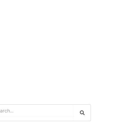
SEARCH
rch