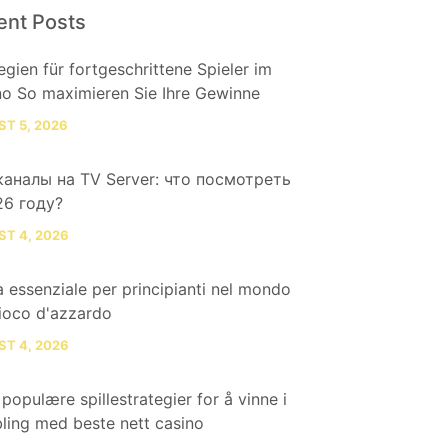
ent Posts
egien für fortgeschrittene Spieler im
no So maximieren Sie Ihre Gewinne
T 5, 2026
каналы на TV Server: что посмотреть
26 году?
T 4, 2026
 essenziale per principianti nel mondo
ioco d'azzardo
T 4, 2026
populære spillestrategier for å vinne i
ling med beste nett casino