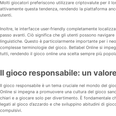
Molti giocatori preferiscono utilizzare criptovalute per il l
attivamente questa tendenza, rendendo la piattaforma anco
utenti.
Inoltre, le interfacce user-friendly completamente localizza
passo avanti. Ciò significa che gli utenti possono navigare 
linguistiche. Questo è particolarmente importante per i neof
complesse terminologie del gioco. Betlabel Online si impegn
tutti, rendendo il gioco online una scelta sempre più popol
Il gioco responsabile: un valo
Il gioco responsabile è un tema cruciale nel mondo del gioco
Online si impegna a promuovere una cultura del gioco sano, i
chiari e a giocare solo per divertimento. È fondamentale ch
legati al gioco d’azzardo e che sviluppino abitudini di gi
compulsivi.