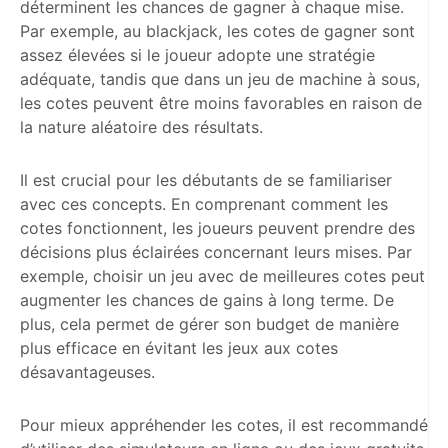
déterminent les chances de gagner à chaque mise.
Par exemple, au blackjack, les cotes de gagner sont
assez élevées si le joueur adopte une stratégie
adéquate, tandis que dans un jeu de machine à sous,
les cotes peuvent être moins favorables en raison de
la nature aléatoire des résultats.
Il est crucial pour les débutants de se familiariser
avec ces concepts. En comprenant comment les
cotes fonctionnent, les joueurs peuvent prendre des
décisions plus éclairées concernant leurs mises. Par
exemple, choisir un jeu avec de meilleures cotes peut
augmenter les chances de gains à long terme. De
plus, cela permet de gérer son budget de manière
plus efficace en évitant les jeux aux cotes
désavantageuses.
Pour mieux appréhender les cotes, il est recommandé