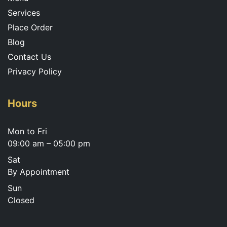
Services
Place Order
Blog
Contact Us
Privacy Policy
Hours
Mon to Fri
09:00 am – 05:00 pm
Sat
By Appointment
Sun
Closed