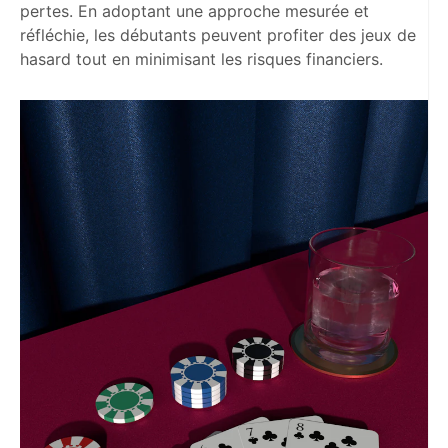
pertes. En adoptant une approche mesurée et
réfléchie, les débutants peuvent profiter des jeux de
hasard tout en minimisant les risques financiers.