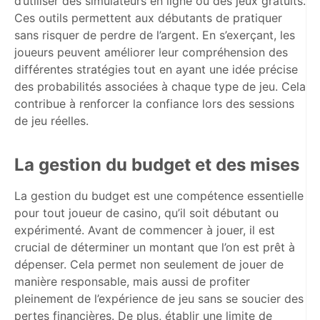
d’utiliser des simulateurs en ligne ou des jeux gratuits.
Ces outils permettent aux débutants de pratiquer
sans risquer de perdre de l’argent. En s’exerçant, les
joueurs peuvent améliorer leur compréhension des
différentes stratégies tout en ayant une idée précise
des probabilités associées à chaque type de jeu. Cela
contribue à renforcer la confiance lors des sessions
de jeu réelles.
La gestion du budget et des mises
La gestion du budget est une compétence essentielle
pour tout joueur de casino, qu’il soit débutant ou
expérimenté. Avant de commencer à jouer, il est
crucial de déterminer un montant que l’on est prêt à
dépenser. Cela permet non seulement de jouer de
manière responsable, mais aussi de profiter
pleinement de l’expérience de jeu sans se soucier des
pertes financières. De plus, établir une limite de