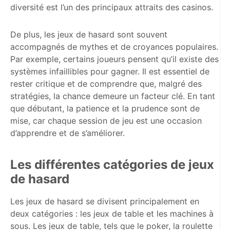
diversité est l’un des principaux attraits des casinos.
De plus, les jeux de hasard sont souvent
accompagnés de mythes et de croyances populaires.
Par exemple, certains joueurs pensent qu’il existe des
systèmes infaillibles pour gagner. Il est essentiel de
rester critique et de comprendre que, malgré des
stratégies, la chance demeure un facteur clé. En tant
que débutant, la patience et la prudence sont de
mise, car chaque session de jeu est une occasion
d’apprendre et de s’améliorer.
Les différentes catégories de jeux
de hasard
Les jeux de hasard se divisent principalement en
deux catégories : les jeux de table et les machines à
sous. Les jeux de table, tels que le poker, la roulette