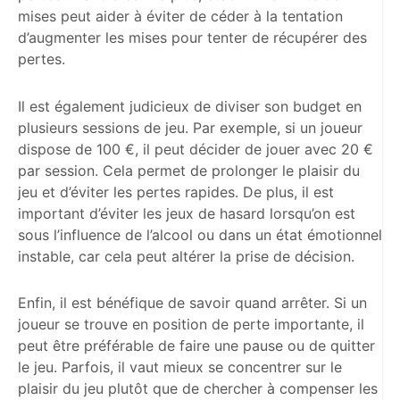
mises peut aider à éviter de céder à la tentation
d’augmenter les mises pour tenter de récupérer des
pertes.
Il est également judicieux de diviser son budget en
plusieurs sessions de jeu. Par exemple, si un joueur
dispose de 100 €, il peut décider de jouer avec 20 €
par session. Cela permet de prolonger le plaisir du
jeu et d’éviter les pertes rapides. De plus, il est
important d’éviter les jeux de hasard lorsqu’on est
sous l’influence de l’alcool ou dans un état émotionnel
instable, car cela peut altérer la prise de décision.
Enfin, il est bénéfique de savoir quand arrêter. Si un
joueur se trouve en position de perte importante, il
peut être préférable de faire une pause ou de quitter
le jeu. Parfois, il vaut mieux se concentrer sur le
plaisir du jeu plutôt que de chercher à compenser les