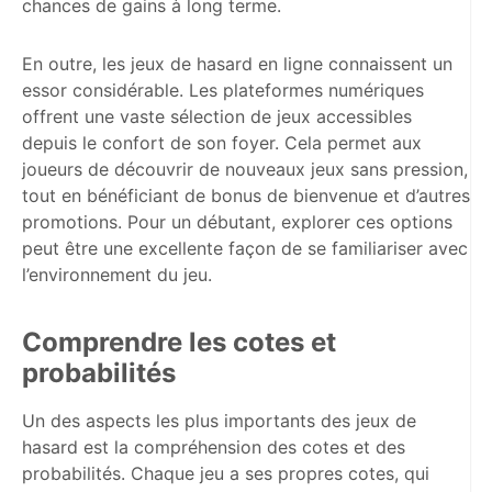
chances de gains à long terme.
En outre, les jeux de hasard en ligne connaissent un
essor considérable. Les plateformes numériques
offrent une vaste sélection de jeux accessibles
depuis le confort de son foyer. Cela permet aux
joueurs de découvrir de nouveaux jeux sans pression,
tout en bénéficiant de bonus de bienvenue et d’autres
promotions. Pour un débutant, explorer ces options
peut être une excellente façon de se familiariser avec
l’environnement du jeu.
Comprendre les cotes et
probabilités
Un des aspects les plus importants des jeux de
hasard est la compréhension des cotes et des
probabilités. Chaque jeu a ses propres cotes, qui