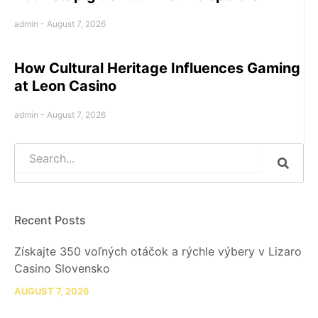
admin
August 7, 2026
How Cultural Heritage Influences Gaming
at Leon Casino
admin
August 7, 2026
SEAR
Search
Recent Posts
Získajte 350 voľných otáčok a rýchle výbery v Lizaro
Casino Slovensko
AUGUST 7, 2026